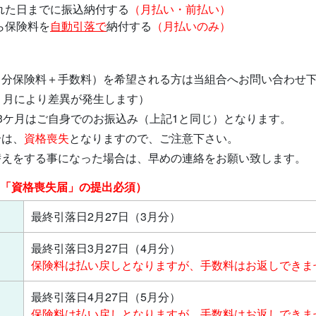
れた日までに振込納付する
（月払い・前払い）
ら保険料を
自動引落で
納付する
（月払いのみ）
月分保険料＋手数料）を希望される方は当組合へお問い合わせ
、月により差異が発生します）
3ケ月はご自身でのお振込み（上記1と同じ）となります。
合は、
資格喪失
となりますので、ご注意下さい。
替えをする事になった場合は、早めの連絡をお願い致します。
「資格喪失届」の提出必須）
最終引落日2月27日（3月分）
最終引落日3月27日（4月分）
保険料は払い戻しとなりますが、手数料はお返しできま
最終引落日4月27日（5月分）
保険料は払い戻しとなりますが、手数料はお返しできま