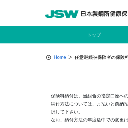
Skip
to
content
トップ
Home
任意継続被保険者の保険
保険料納付は、当組合の指定口座へ
納付方法については、月払いと前納
択して下さい。
なお、納付方法の年度途中での変更